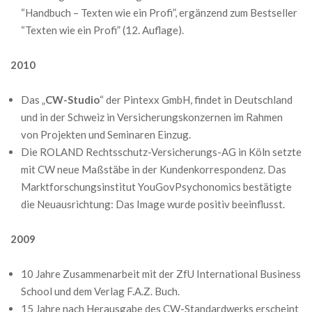
“Handbuch – Texten wie ein Profi”, ergänzend zum Bestseller
“Texten wie ein Profi” (12. Auflage).
2010
Das „
CW-Studio
“ der Pintexx GmbH, findet in Deutschland
und in der Schweiz in Versicherungskonzernen im Rahmen
von Projekten und Seminaren Einzug.
Die ROLAND Rechtsschutz-Versicherungs-AG in Köln setzte
mit CW neue Maßstäbe in der Kundenkorrespondenz. Das
Marktforschungsinstitut YouGovPsychonomics bestätigte
die Neuausrichtung: Das Image wurde positiv beeinflusst.
2009
10 Jahre Zusammenarbeit mit der ZfU International Business
School und dem Verlag F.A.Z. Buch.
15 Jahre nach Herausgabe des CW-Standardwerks erscheint