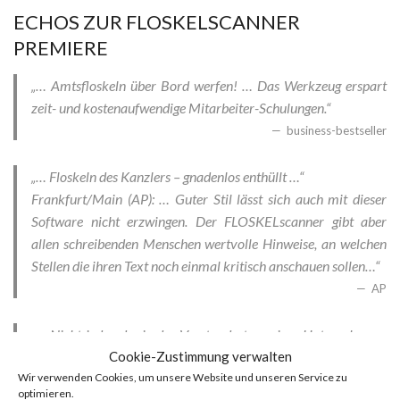
ECHOS ZUR FLOSKELSCANNER
PREMIERE
„… Amtsfloskeln über Bord werfen! … Das Werkzeug erspart
zeit- und kostenaufwendige Mitarbeiter-Schulungen.“
business-bestseller
„… Floskeln des Kanzlers – gnadenlos enthüllt …“
Frankfurt/Main (AP): … Guter Stil lässt sich auch mit dieser
Software nicht erzwingen. Der FLOSKELscanner gibt aber
allen schreibenden Menschen wertvolle Hinweise, an welchen
Stellen die ihren Text noch einmal kritisch anschauen sollen…“
AP
„… Nicht jeder, der in der Vorstandsetage eines Unternehmens
Texte schreibt, die zur Verbreitung bestimmt sind, ist den oft
Cookie-Zustimmung verwalten
komplizierten internen Regeln (eines Firmen-)‘Wordings‘
Wir verwenden Cookies, um unsere Website und unseren Service zu
optimieren.