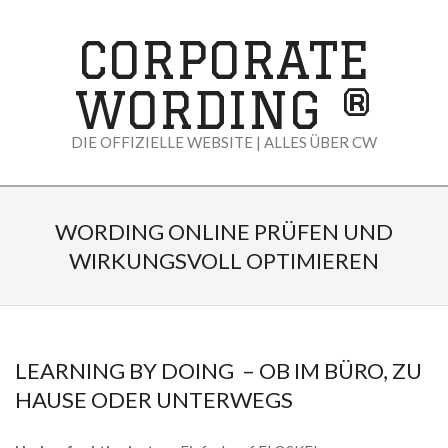
Skip
to
CORPORATE
content
WORDING ®
DIE OFFIZIELLE WEBSITE | ALLES ÜBER CW
Primary
Navigation
WORDING ONLINE PRÜFEN UND
Menu
WIRKUNGSVOLL OPTIMIEREN
LEARNING BY DOING – OB IM BÜRO, ZU
HAUSE ODER UNTERWEGS