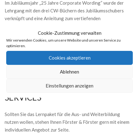
Im Jubiläumsjahr „25 Jahre Corporate Wording“ wurde der
Lehrgang mit den drei CW‐Büchern des Jubiläumsschubers
verknüpft und eine Anleitung zum vertiefenden
Literaturstudium geschaffen.
Cookie-Zustimmung verwalten
Wir verwenden Cookies, um unsere Website und unseren Service zu
Ergänzend zu den Studienbriefen stehen bereit: Beispiele aus
optimieren.
der Rundfunk‐PR, Video‐ und TV‐Werbung, praktische
Arbeiten. Weitere Lehr‐ und Lernmittel bereichern die
Cookies akzeptieren
didaktische Vielfalt, darunter Lernkontrollen, Fachlektüren von
Ablehnen
Experten, Checklisten, Wörterdatenbanken und E‐Books sowie
Softwaretools zum Analysieren und Optimieren von Texten.
Einstellungen anzeigen
SERVICES
Sollten Sie das Lernpaket für die Aus- und Weiterbildung
nutzen wollen, stehen Ihnen Förster & Förster gern mit einem
individuellen Angebot zur Seite.