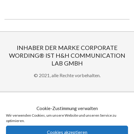
2020-
02-
19
INHABER DER MARKE CORPORATE
WORDING® IST H&H COMMUNICATION
LAB GMBH
© 2021, alle Rechte vorbehalten.
Cookie-Zustimmung verwalten
IHR KONTAKT ZU UNS …
Wir verwenden Cookies, um unsere Website und unseren Service zu
optimieren.
Wenden Sie sich an uns:
Cookies akzeptieren