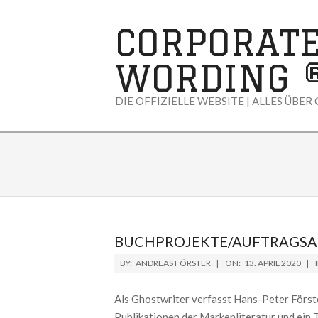
Skip
to
CORPORAT
content
WORDING 
DIE OFFIZIELLE WEBSITE | ALLES ÜBER
BUCHPROJEKTE/AUFTRAGSA
2020-
BY:
ANDREAS FÖRSTER
ON:
13. APRIL 2020
04-
13
Als Ghostwriter verfasst Hans-Peter Förste
Publikationen der Markenliteratur und ein 