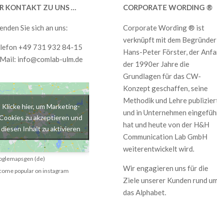
HR KONTAKT ZU UNS …
CORPORATE WORDING ®
nden Sie sich an uns:
Corporate Wording ® ist
verknüpft mit dem Begründer
lefon +49 731 932 84-15
Hans-Peter Förster, der Anf
Mail:
info@comlab-ulm.de
der 1990er Jahre die
Grundlagen für das CW-
Konzept geschaffen, seine
Methodik und Lehre publizier
Klicke hier, um Marketing-
und in Unternehmen eingefüh
Cookies zu akzeptieren und
hat und heute von der H&H
diesen Inhalt zu aktivieren
Communication Lab GmbH
weiterentwickelt wird.
oglemapsgen (de)
Wir engagieren uns für die
come popular on instagram
Ziele unserer Kunden rund u
das Alphabet.