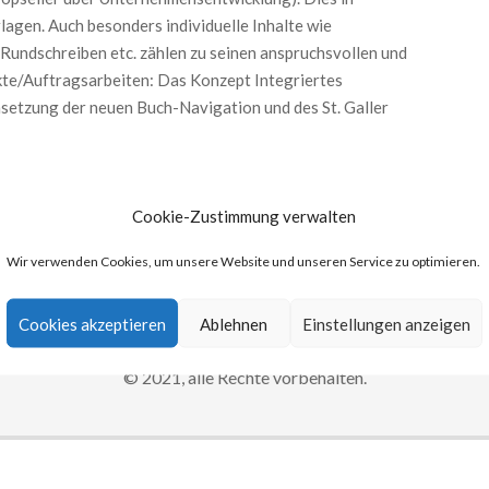
gen. Auch besonders individuelle Inhalte wie
Rundschreiben etc. zählen zu seinen anspruchsvollen und
kte/Auftragsarbeiten: Das Konzept Integriertes
tzung der neuen Buch-Navigation und des St. Galler
Cookie-Zustimmung verwalten
Wir verwenden Cookies, um unsere Website und unseren Service zu optimieren.
Cookies akzeptieren
Ablehnen
Einstellungen anzeigen
KE CORPORATE WORDING® IST H&H COMMUN
© 2021, alle Rechte vorbehalten.