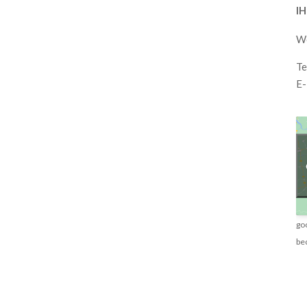
I
We
Te
E-
go
be