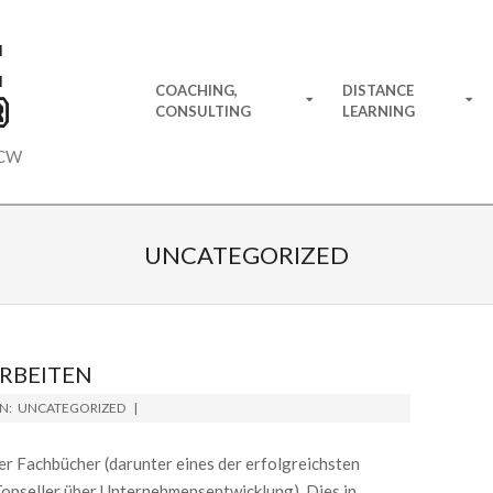
E
Primary
COACHING,
DISTANCE
®
Navigation
CONSULTING
LEARNING
Menu
 CW
UNCATEGORIZED
RBEITEN
IN:
UNCATEGORIZED
r Fachbücher (darunter eines der erfolgreichsten
Topseller über Unternehmensentwicklung). Dies in