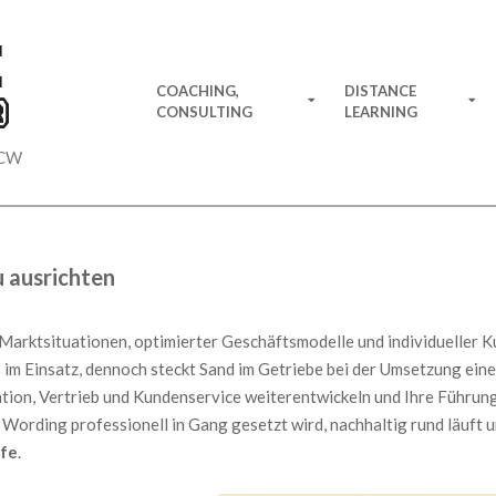
E
Primary
COACHING,
DISTANCE
®
Navigation
CONSULTING
LEARNING
Menu
 CW
 ausrichten
Marktsituationen, optimierter Geschäftsmodelle und individueller K
s im Einsatz, dennoch steckt Sand im Getriebe bei der Umsetzung ei
ation, Vertrieb und Kundenservice weiterentwickeln und Ihre Führu
e Wording professionell in Gang gesetzt wird, nachhaltig rund läuft
lfe
.