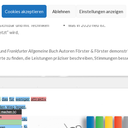
und Mitarbeitern iterative Ler
zeichnet
wurden,
wer
Corporate Wording ® entwi
Cookies akzeptieren
Ablehnen
Einstellungen anzeigen
t
,
Sprachstil
) in der
Verlagen publiziert wurde und
Kundenkommunikation mit Instrumenten sichtbar und mit Techniken
was in 2020 neu ist.
tzt“ wird,
 und
Frankfurter Allgemeine Buch
Autoren Förster & Förster demonstrier
rte zu finden, die Leistungen präziser beschreiben, Stimmungen bes