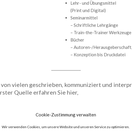
Lehr- und Übungsmittel
(Print und Digital)
Seminarmittel
– Schriftliche Lehrgänge
– Train-the-Trainer Werkzeuge
Bücher
– Autoren-/Herausgeberschaft,
– Konzeption bis Druckdatei
on vielen geschrieben, kommuniziert und interpre
rster Quelle erfahren Sie hier,
 wie universalen
Methodik
in
welche didaktischen Vorteile di
Cookie-Zustimmung verwalten
Ebenen
funktioniert,
Academy“ im Rahmen des Selbsts
Wir verwenden Cookies, um unsere Website und unseren Service zu optimieren.
nkommunikation
besonders
wie ortsunabhängige Learning